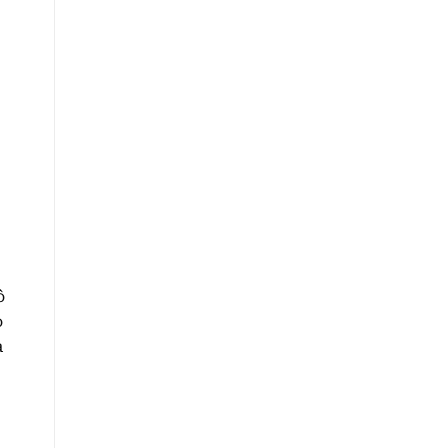
Nghiệm
Đặt
Cược
Chuẩn
Tại
QH88
ô
o
à