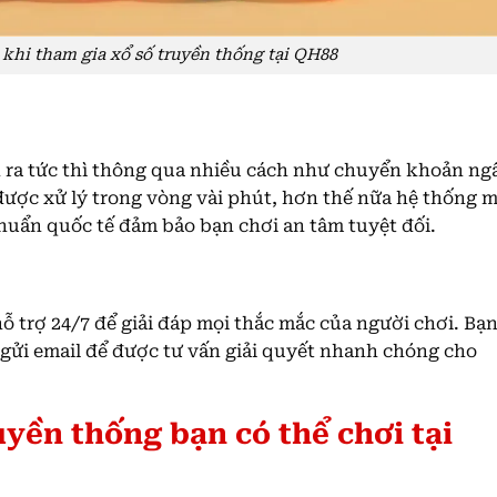
 khi tham gia xổ số truyền thống tại QH88
n ra tức thì thông qua nhiều cách như chuyển khoản ng
được xử lý trong vòng vài phút, hơn thế nữa hệ thống 
chuẩn quốc tế đảm bảo bạn chơi an tâm tuyệt đối.
ỗ trợ 24/7 để giải đáp mọi thắc mắc của người chơi. Bạ
c gửi email để được tư vấn giải quyết nhanh chóng cho
uyền thống bạn có thể chơi tại