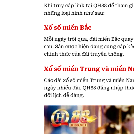
Khi truy cập link tại QH88 để tham g
những loại hình như sau:
Xổ số miền Bắc
Mỗi ngày trôi qua, đài miền Bắc quay 
sau. Sân cược hiện đang cung cấp kèo
chính thức của đài truyền thống.
Xổ số miền Trung và miền 
Các đài xổ số miền Trung và miền N
ngày nhiều đài. QH88 đăng nhập thư
dõi lịch dễ dàng.