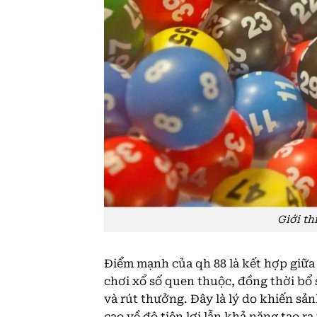
Giới th
Điểm mạnh của qh 88 là kết hợp giữa 
chơi xổ số quen thuộc, đồng thời bổ 
và rút thưởng. Đây là lý do khiến sả
cao về độ tiện lợi lẫn khả năng tạo ra 