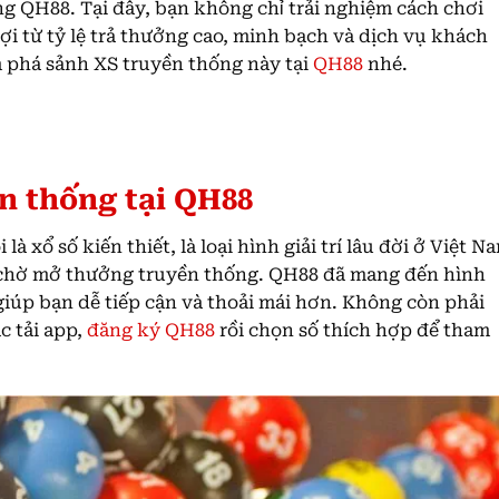
g QH88. Tại đây, bạn không chỉ trải nghiệm cách chơi
i từ tỷ lệ trả thưởng cao, minh bạch và dịch vụ khách
phá sảnh XS truyền thống này tại
QH88
nhé.
ền thống tại QH88
là xổ số kiến thiết, là loại hình giải trí lâu đời ở Việt N
ả chờ mở thưởng truyền thống. QH88 đã mang đến hình
giúp bạn dễ tiếp cận và thoải mái hơn. Không còn phải
c tải app,
đăng ký QH88
rồi chọn số thích hợp để tham