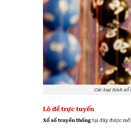
Các loại hình xổ 
Lô đề trực tuyến
Xổ số truyền thống
tại đây được mở