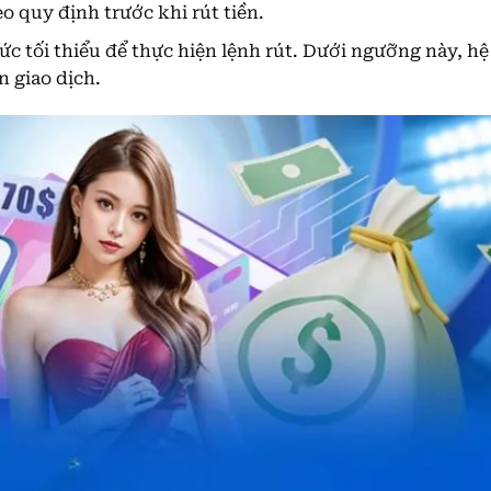
 quy định trước khi rút tiền.
mức tối thiểu để thực hiện lệnh rút. Dưới ngưỡng này, hệ
 giao dịch.