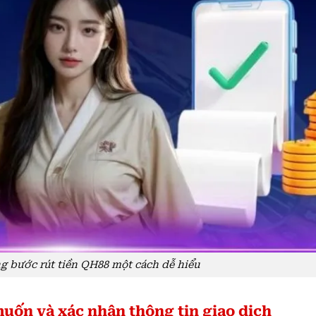
 bước rút tiền QH88 một cách dễ hiểu
uốn và xác nhận thông tin giao dịch