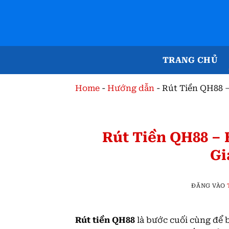
Bỏ
qua
nội
dung
TRANG CHỦ
Home
-
Hướng dẫn
-
Rút Tiền QH88 
Rút Tiền QH88 – 
Gi
ĐĂNG VÀO
Rút tiền QH88
là bước cuối cùng để 