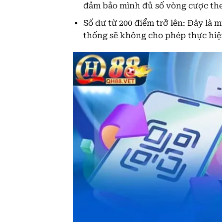
đảm bảo mình đủ số vòng cược theo
Số dư từ 200 điểm trở lên: Đây là 
thống sẽ không cho phép thực hiện