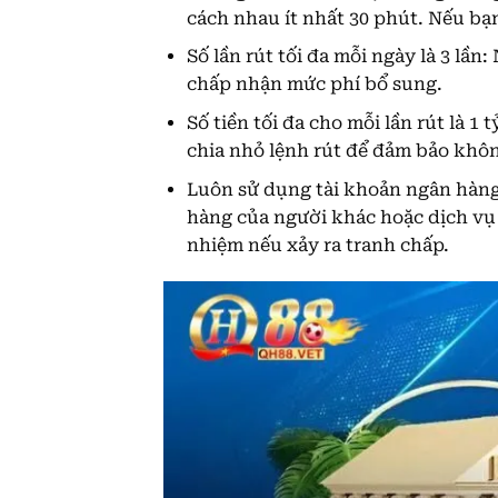
cách nhau ít nhất 30 phút. Nếu bạ
Số lần rút tối đa mỗi ngày là 3 lầ
chấp nhận mức phí bổ sung.
Số tiền tối đa cho mỗi lần rút là 1
chia nhỏ lệnh rút để đảm bảo không
Luôn sử dụng tài khoản ngân hàng
hàng của người khác hoặc dịch vụ 
nhiệm nếu xảy ra tranh chấp.