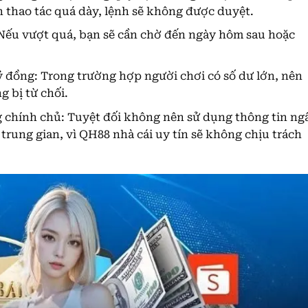
n thao tác quá dày, lệnh sẽ không được duyệt.
n: Nếu vượt quá, bạn sẽ cần chờ đến ngày hôm sau hoặc
 tỷ đồng: Trong trường hợp người chơi có số dư lớn, nên
 bị từ chối.
 chính chủ: Tuyệt đối không nên sử dụng thông tin ng
trung gian, vì QH88 nhà cái uy tín sẽ không chịu trách