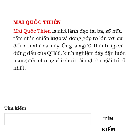
MAI QUỐC THIÊN
Mai Quốc Thiên
là nhà lãnh đạo tài ba, sở hữu
tầm nhìn chiến lược và đóng góp to lớn với sự
đổi mới nhà cái này. Ông là người thành lập và
đứng đầu của QH88, kinh nghiệm dày dặn luôn
mang đến cho người chơi trải nghiệm giải trí tốt
nhất.
Tìm kiếm
TÌM
KIẾM