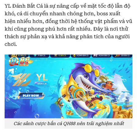
YL Đánh Bắt Cá là sự nâng cấp về mặt tốc độ lẫn độ
khó, cá di chuyển nhanh chóng hơn, boss xuất
hiện nhiều hơn, đồng thời hệ thống vật phẩm và vũ
khí cũng phong phú hơn rất nhiều. Đây là nơi thử
thách sự phản xạ và khả năng phân tích của người
chơi.
Các sảnh cược bắn cá QH88 nên trải nghiệm nhất