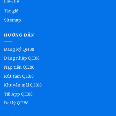
Liên hệ
Tác giả
Sitemap
HƯỚNG DẪN
Đăng ký QH88
Đăng nhập QH88
Nạp tiền QH88
Rút tiền QH88
Khuyến mãi QH88
Tải App QH88
Đại lý QH88