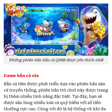
Những phiên bản bắn cá QH88 được yêu thích nhất
Game bắn cá ola
Bắn cá tiên được phát triển dựa vào phiên bản săn
cá truyền thống, phiên bản trò chơi này được trang
bị thêm nhiều tính năng đặc biệt. Tại đây, bạn sẽ
được săn lùng nhiều loài cá quý hiếm với số tiền
thưởng cực cao. Cùng với đó là hệ thống vũ khí đa