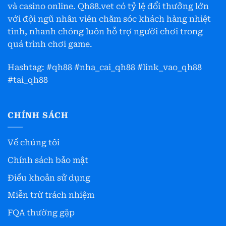
và casino online. Qh88.vet có tỷ lệ đổi thưởng lớn
với đội ngũ nhân viên chăm sóc khách hàng nhiệt
tình, nhanh chóng luôn hỗ trợ người chơi trong
quá trình chơi game.
Hashtag: #qh88 #nha_cai_qh88 #link_vao_qh88
#tai_qh88
CHÍNH SÁCH
Về chúng tôi
Chính sách bảo mật
Điều khoản sử dụng
Miễn trừ trách nhiệm
FQA thường gặp