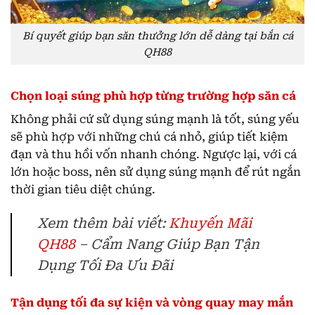
Bí quyết giúp bạn săn thưởng lớn dễ dàng tại bắn cá
QH88
Chọn loại súng phù hợp từng trường hợp săn cá
Không phải cứ sử dụng súng mạnh là tốt, súng yếu
sẽ phù hợp với những chú cá nhỏ, giúp tiết kiệm
đạn và thu hồi vốn nhanh chóng. Ngược lại, với cá
lớn hoặc boss, nên sử dụng súng mạnh để rút ngắn
thời gian tiêu diệt chúng.
Xem thêm bài viết:
Khuyến Mãi
QH88
– Cẩm Nang Giúp Bạn Tận
Dụng Tối Đa Ưu Đãi
Tận dụng tối đa sự kiện và vòng quay may mắn