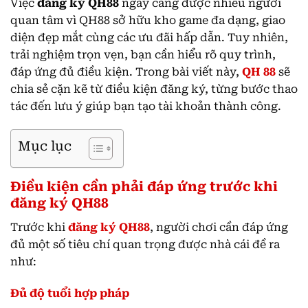
Việc
đăng ký QH88
ngày càng được nhiều người
quan tâm vì QH88 sở hữu kho game đa dạng, giao
diện đẹp mắt cùng các ưu đãi hấp dẫn. Tuy nhiên,
trải nghiệm trọn vẹn, bạn cần hiểu rõ quy trình,
đáp ứng đủ điều kiện. Trong bài viết này,
QH 88
sẽ
chia sẻ cặn kẽ từ điều kiện đăng ký, từng bước thao
tác đến lưu ý giúp bạn tạo tài khoản thành công.
Mục lục
Điều kiện cần phải đáp ứng trước khi
đăng ký QH88
Trước khi
đăng ký QH88
, người chơi cần đáp ứng
đủ một số tiêu chí quan trọng được nhà cái đề ra
như:
Đủ độ tuổi hợp pháp