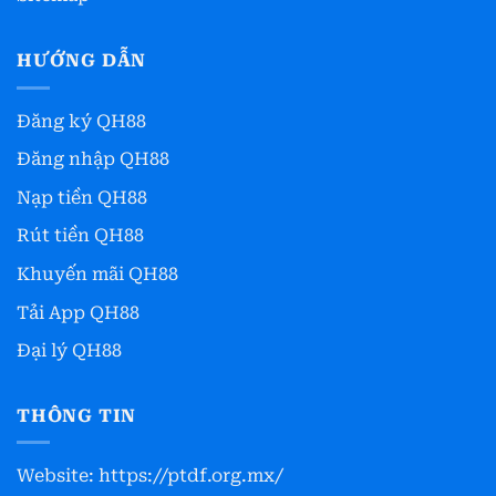
HƯỚNG DẪN
Đăng ký QH88
Đăng nhập QH88
Nạp tiền QH88
Rút tiền QH88
Khuyến mãi QH88
Tải App QH88
Đại lý QH88
THÔNG TIN
Website:
https://ptdf.org.mx/