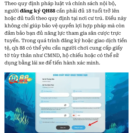
Theo quy định pháp luật và chính sách nội bộ,
người
đăng ký QH88
cần phải đủ 18 tuổi trở lên
hoặc đủ tuổi theo quy định tại nơi cư trú. Điều này
không chỉ giúp bảo vệ quyền lợi hợp pháp mà còn
đảm bảo bạn đủ năng lực tham gia sân cược trực
tuyến. Trong quá trình đăng ký hoặc giao dịch tiền
tệ, qh 88 có thể yêu cầu người chơi cung cấp giấy
tờ tùy thân như CMND, hộ chiếu hoặc có thể sử
dụng bằng lái xe để tiến hành xác minh.