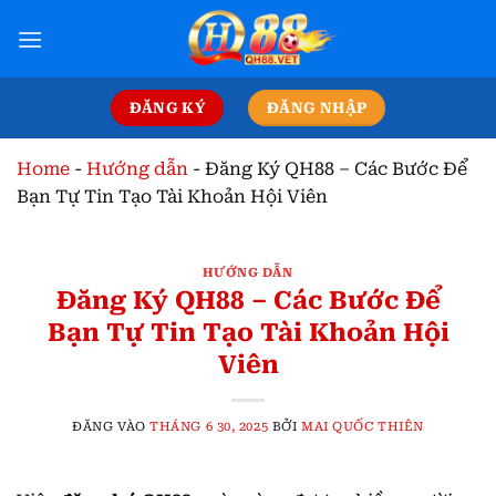
Bỏ
qua
nội
dung
ĐĂNG KÝ
ĐĂNG NHẬP
Home
-
Hướng dẫn
-
Đăng Ký QH88 – Các Bước Để
Bạn Tự Tin Tạo Tài Khoản Hội Viên
HƯỚNG DẪN
Đăng Ký QH88 – Các Bước Để
Bạn Tự Tin Tạo Tài Khoản Hội
Viên
ĐĂNG VÀO
THÁNG 6 30, 2025
BỞI
MAI QUỐC THIÊN