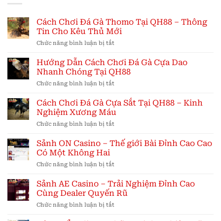
Cách Chơi Đá Gà Thomo Tại QH88 – Thông
Tin Cho Kêu Thủ Mới
Chức năng bình luận bị tắt
ở
Cách
Chơi
Hướng Dẫn Cách Chơi Đá Gà Cựa Dao
Đá
Nhanh Chóng Tại QH88
Gà
Chức năng bình luận bị tắt
ở
Thomo
Hướng
Tại
Dẫn
Cách Chơi Đá Gà Cựa Sắt Tại QH88 – Kinh
QH88
Cách
–
Nghiệm Xương Máu
Chơi
Thông
Chức năng bình luận bị tắt
ở
Đá
Tin
Cách
Gà
Cho
Chơi
Sảnh ON Casino – Thế giới Bài Đỉnh Cao Cao
Cựa
Kêu
Đá
Dao
Có Một Không Hai
Thủ
Gà
Nhanh
Mới
Chức năng bình luận bị tắt
ở
Cựa
Chóng
Sảnh
Sắt
Tại
ON
Sảnh AE Casino – Trải Nghiệm Đỉnh Cao
Tại
QH88
Casino
QH88
Cùng Dealer Quyến Rũ
–
–
Chức năng bình luận bị tắt
ở
Thế
Kinh
Sảnh
giới
Nghiệm