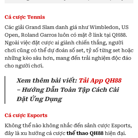
Cá cược Tennis
Các giải Grand Slam danh giá như Wimbledon, US
Open, Roland Garros luôn có mặt ở link tại QH88.
Ngoài việc đặt cược ai giành chiến thắng, người
chơi cũng có thể dự đoán số set, tỷ số từng set hoặc
những kèo sâu hơn, mang đến trải nghiệm độc đáo
cho người chơi.
Xem thêm bài viết:
Tải App QH88
– Hướng Dẫn Toàn Tập Cách Cài
Đặt Ứng Dụng
Cá cược Esports
Không thể nào không nhắc đến sảnh cược Esports,
đây là xu hướng cá cược
thể thao QH88
hiện đại.