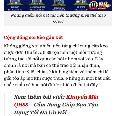
Những điểm nổi bật tạo nên thương hiệu thể thao
QH88
Cộng đồng soi kèo gắn kết
Không giống với nhiều nền tảng chỉ cung cấp kèo
cược đơn thuần, qh 88 tọa nên một môi trường
tương tác sôi nổi qua các hội nhóm soi kèo. Đây
chính là nơi mà bạn có thể trao đổi nhận định,
phân tích tỷ lệ, chia sẻ kinh nghiệm và thậm chí là
giải tỏa áp lực khi cược thua. Những ai mới bắt đầu
chắc chắn sẽ học hỏi được nhiều điều tại đây.
Xem thêm bài viết:
Khuyến Mãi
QH88
– Cẩm Nang Giúp Bạn Tận
Dụng Tối Đa Ưu Đãi