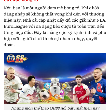
Nếu bạn là một người đam mê bóng rổ, khi qh88
đăng nhập sẽ không thất vọng khi đến với thương
hiệu này. Nhà cái cập nhật đầy đủ các giải như NBA,
EuroLeague với đa dạng kèo cược từ toàn trận đến
từng hiệp đấu. Đây là mảng cực kỳ kịch tính và phù
hợp với người chơi thích sự nhanh nhạy, quyết
đoán.
Những môn thể thao QH88 nổi bật nhất hiện nay