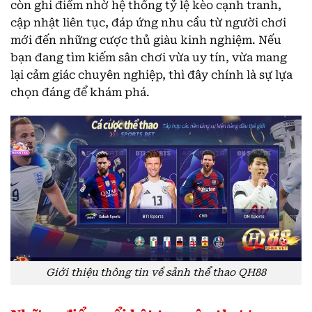
còn ghi điểm nhờ hệ thống tỷ lệ kèo cạnh tranh,
cập nhật liên tục, đáp ứng nhu cầu từ người chơi
mới đến những cược thủ giàu kinh nghiệm. Nếu
bạn đang tìm kiếm sân chơi vừa uy tín, vừa mang
lại cảm giác chuyên nghiệp, thì đây chính là sự lựa
chọn đáng để khám phá.
Giới thiệu thông tin về sảnh thể thao QH88