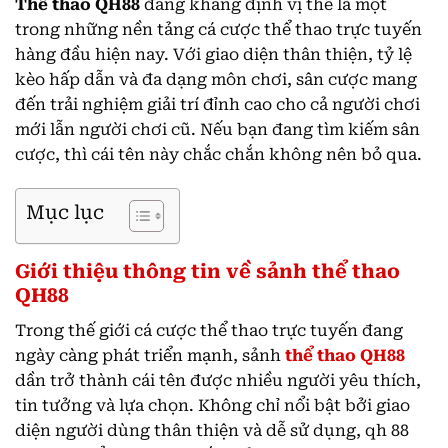
Thể thao QH88
đang khẳng định vị thế là một
trong những nền tảng cá cược thể thao trực tuyến
hàng đầu hiện nay. Với giao diện thân thiện, tỷ lệ
kèo hấp dẫn và đa dạng môn chơi, sân cược mang
đến trải nghiệm giải trí đỉnh cao cho cả người chơi
mới lẫn người chơi cũ. Nếu bạn đang tìm kiếm sân
cược, thì cái tên này chắc chắn không nên bỏ qua.
Mục lục
Giới thiệu thông tin về sảnh thể thao
QH88
Trong thế giới cá cược thể thao trực tuyến đang
ngày càng phát triển mạnh, sảnh
thể thao QH88
dần trở thành cái tên được nhiều người yêu thích,
tin tưởng và lựa chọn. Không chỉ nổi bật bởi giao
diện người dùng thân thiện và dễ sử dụng, qh 88