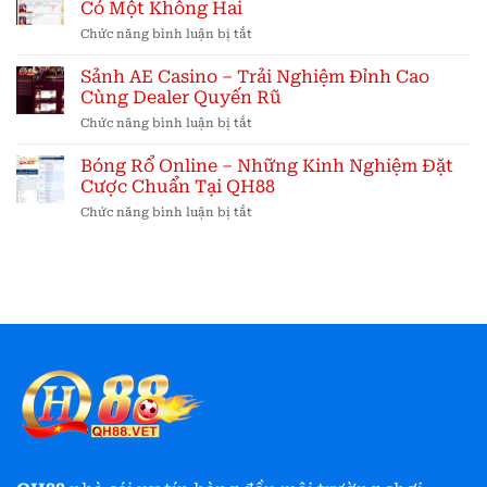
Đá
Dao
Có Một Không Hai
Thủ
Gà
Nhanh
Mới
Chức năng bình luận bị tắt
ở
Cựa
Chóng
Sảnh
Sắt
Tại
ON
Sảnh AE Casino – Trải Nghiệm Đỉnh Cao
Tại
QH88
Casino
QH88
Cùng Dealer Quyến Rũ
–
–
Chức năng bình luận bị tắt
ở
Thế
Kinh
Sảnh
giới
Nghiệm
AE
Bóng Rổ Online – Những Kinh Nghiệm Đặt
Bài
Xương
Casino
Đỉnh
Cược Chuẩn Tại QH88
Máu
–
Cao
Chức năng bình luận bị tắt
ở
Trải
Cao
Bóng
Nghiệm
Có
Rổ
Đỉnh
Một
Online
Cao
Không
–
Cùng
Hai
Những
Dealer
Kinh
Quyến
Nghiệm
Rũ
Đặt
Cược
Chuẩn
Tại
QH88