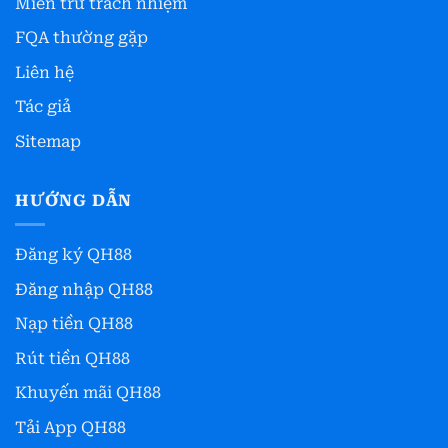
Miễn trừ trách nhiệm
FQA thường gặp
Liên hệ
Tác giả
Sitemap
HƯỚNG DẪN
Đăng ký QH88
Đăng nhập QH88
Nạp tiền QH88
Rút tiền QH88
Khuyến mãi QH88
Tải App QH88