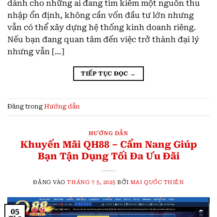
dành cho những ai đang tìm kiếm một nguồn thu
nhập ổn định, không cần vốn đầu tư lớn nhưng
vẫn có thể xây dựng hệ thống kinh doanh riêng.
Nếu bạn đang quan tâm đến việc trở thành đại lý
nhưng vẫn […]
TIẾP TỤC ĐỌC
→
Đăng trong
Hướng dẫn
HƯỚNG DẪN
Khuyến Mãi QH88 – Cẩm Nang Giúp
Bạn Tận Dụng Tối Đa Ưu Đãi
ĐĂNG VÀO
THÁNG 7 5, 2025
BỞI
MAI QUỐC THIÊN
05