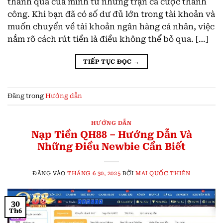
thành quả của mình từ những trận cá cược thành
công. Khi bạn đã có số dư đủ lớn trong tài khoản và
muốn chuyển về tài khoản ngân hàng cá nhân, việc
nắm rõ cách rút tiền là điều không thể bỏ qua. […]
TIẾP TỤC ĐỌC
→
Đăng trong
Hướng dẫn
HƯỚNG DẪN
Nạp Tiền QH88 – Hướng Dẫn Và
Những Điều Newbie Cần Biết
ĐĂNG VÀO
THÁNG 6 30, 2025
BỞI
MAI QUỐC THIÊN
30
Th6