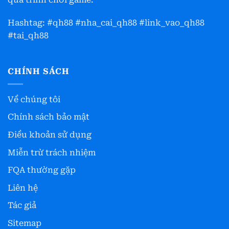
Hashtag: #qh88 #nha_cai_qh88 #link_vao_qh88
#tai_qh88
CHÍNH SÁCH
Về chúng tôi
Chính sách bảo mật
Điều khoản sử dụng
Miễn trừ trách nhiệm
FQA thường gặp
Liên hệ
Tác giả
Sitemap