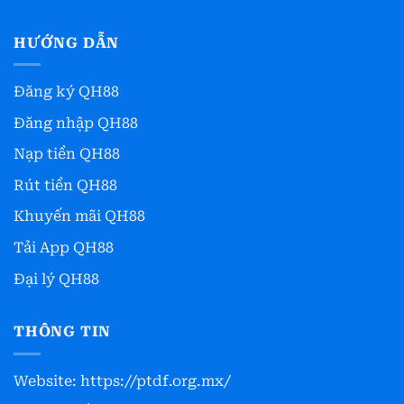
HƯỚNG DẪN
Đăng ký QH88
Đăng nhập QH88
Nạp tiền QH88
Rút tiền QH88
Khuyến mãi QH88
Tải App QH88
Đại lý QH88
THÔNG TIN
Website:
https://ptdf.org.mx/