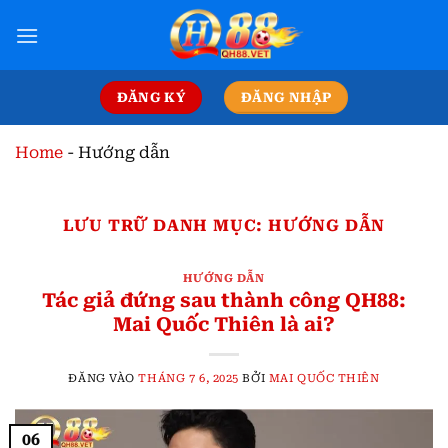
Bỏ
qua
nội
dung
ĐĂNG KÝ
ĐĂNG NHẬP
Home
-
Hướng dẫn
LƯU TRỮ DANH MỤC:
HƯỚNG DẪN
HƯỚNG DẪN
Tác giả đứng sau thành công QH88:
Mai Quốc Thiên là ai?
ĐĂNG VÀO
THÁNG 7 6, 2025
BỞI
MAI QUỐC THIÊN
06