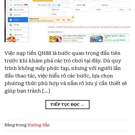
Việc nạp tiền QH88 là bước quan trọng đầu tiên
trước khi khám phá các trò chơi tại đây. Dù quy
trình không mấy phức tạp, nhưng với người lần
đầu thao tác, việc hiểu rõ các bước, lựa chọn
phương thức phù hợp và nắm rõ lưu ý cần thiết sẽ
giúp bạn tránh […]
TIẾP TỤC ĐỌC
→
Đăng trong
Hướng dẫn