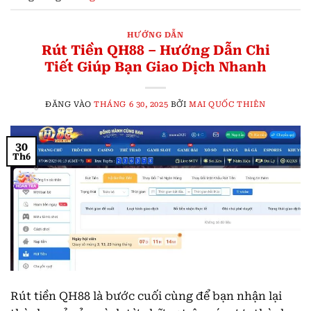
HƯỚNG DẪN
Rút Tiền QH88 – Hướng Dẫn Chi
Tiết Giúp Bạn Giao Dịch Nhanh
ĐĂNG VÀO
THÁNG 6 30, 2025
BỞI
MAI QUỐC THIÊN
30
Th6
Rút tiền QH88 là bước cuối cùng để bạn nhận lại