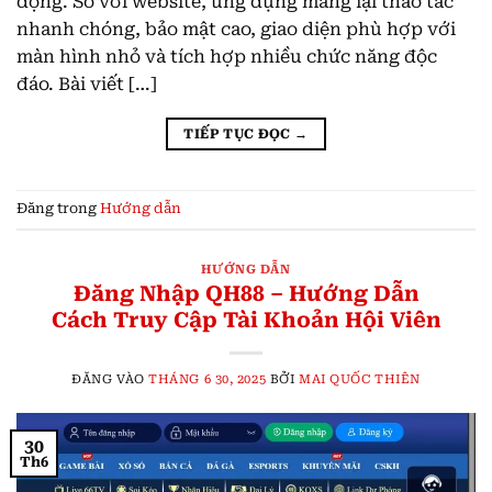
động. So với website, ứng dụng mang lại thao tác
nhanh chóng, bảo mật cao, giao diện phù hợp với
màn hình nhỏ và tích hợp nhiều chức năng độc
đáo. Bài viết […]
TIẾP TỤC ĐỌC
→
Đăng trong
Hướng dẫn
HƯỚNG DẪN
Đăng Nhập QH88 – Hướng Dẫn
Cách Truy Cập Tài Khoản Hội Viên
ĐĂNG VÀO
THÁNG 6 30, 2025
BỞI
MAI QUỐC THIÊN
30
Th6