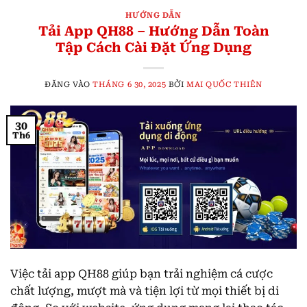
HƯỚNG DẪN
Tải App QH88 – Hướng Dẫn Toàn
Tập Cách Cài Đặt Ứng Dụng
ĐĂNG VÀO
THÁNG 6 30, 2025
BỞI
MAI QUỐC THIÊN
30
Th6
Việc tải app QH88 giúp bạn trải nghiệm cá cược
chất lượng, mượt mà và tiện lợi từ mọi thiết bị di