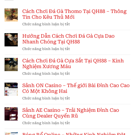
Cách Chơi Đá Gà Thomo Tại QH88 – Thông
Tin Cho Kêu Thủ Mới
Chức năng bình luận bị tắt
ở
Cách
Chơi
Hướng Dẫn Cách Chơi Đá Gà Cựa Dao
Đá
Nhanh Chóng Tại QH88
Gà
Chức năng bình luận bị tắt
ở
Thomo
Hướng
Tại
Dẫn
Cách Chơi Đá Gà Cựa Sắt Tại QH88 – Kinh
QH88
Cách
–
Nghiệm Xương Máu
Chơi
Thông
Chức năng bình luận bị tắt
ở
Đá
Tin
Cách
Gà
Cho
Chơi
Sảnh ON Casino – Thế giới Bài Đỉnh Cao Cao
Cựa
Kêu
Đá
Dao
Có Một Không Hai
Thủ
Gà
Nhanh
Mới
Chức năng bình luận bị tắt
ở
Cựa
Chóng
Sảnh
Sắt
Tại
ON
Sảnh AE Casino – Trải Nghiệm Đỉnh Cao
Tại
QH88
Casino
QH88
Cùng Dealer Quyến Rũ
–
–
Chức năng bình luận bị tắt
ở
Thế
Kinh
Sảnh
giới
Nghiệm
AE
Bóng Rổ Online – Những Kinh Nghiệm Đặt
Bài