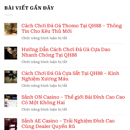
BÀI VIẾT GẦN ĐÂY
Cách Chơi Đá Gà Thomo Tại QH88 – Thông
Tin Cho Kêu Thủ Mới
Chức năng bình luận bị tắt
ở
Cách
Chơi
Hướng Dẫn Cách Chơi Đá Gà Cựa Dao
Đá
Nhanh Chóng Tại QH88
Gà
Chức năng bình luận bị tắt
ở
Thomo
Hướng
Tại
Dẫn
Cách Chơi Đá Gà Cựa Sắt Tại QH88 – Kinh
QH88
Cách
–
Nghiệm Xương Máu
Chơi
Thông
Chức năng bình luận bị tắt
ở
Đá
Tin
Cách
Gà
Cho
Chơi
Sảnh ON Casino – Thế giới Bài Đỉnh Cao Cao
Cựa
Kêu
Đá
Dao
Có Một Không Hai
Thủ
Gà
Nhanh
Mới
Chức năng bình luận bị tắt
ở
Cựa
Chóng
Sảnh
Sắt
Tại
ON
Sảnh AE Casino – Trải Nghiệm Đỉnh Cao
Tại
QH88
Casino
QH88
Cùng Dealer Quyến Rũ
–