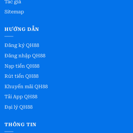
Tác giả
Sitemap
HƯỚNG DẪN
Đăng ký QH88
Đăng nhập QH88
Nạp tiền QH88
Rút tiền QH88
Khuyến mãi QH88
Tải App QH88
Đại lý QH88
THÔNG TIN