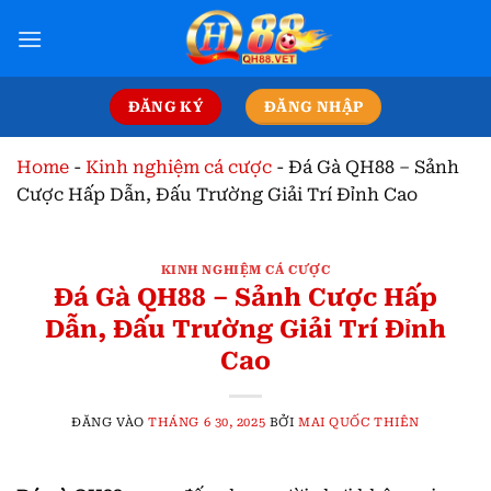
Bỏ
qua
nội
dung
ĐĂNG KÝ
ĐĂNG NHẬP
Home
-
Kinh nghiệm cá cược
-
Đá Gà QH88 – Sảnh
Cược Hấp Dẫn, Đấu Trường Giải Trí Đỉnh Cao
KINH NGHIỆM CÁ CƯỢC
Đá Gà QH88 – Sảnh Cược Hấp
Dẫn, Đấu Trường Giải Trí Đỉnh
Cao
ĐĂNG VÀO
THÁNG 6 30, 2025
BỞI
MAI QUỐC THIÊN