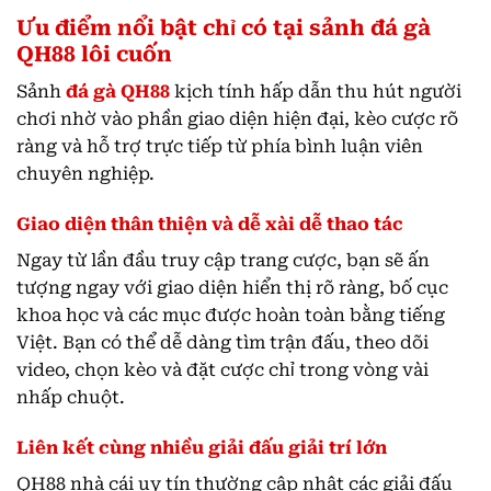
Ưu điểm nổi bật chỉ có tại sảnh đá gà
QH88 lôi cuốn
Sảnh
đá gà QH88
kịch tính hấp dẫn
thu hút người
chơi nhờ vào phần giao diện hiện đại, kèo cược rõ
ràng và hỗ trợ trực tiếp từ phía bình luận viên
chuyên nghiệp.
Giao diện thân thiện và dễ xài dễ thao tác
Ngay từ lần đầu truy cập trang cược, bạn sẽ ấn
tượng ngay với giao diện hiển thị rõ ràng, bố cục
khoa học và các mục được hoàn toàn bằng tiếng
Việt. Bạn có thể dễ dàng tìm trận đấu, theo dõi
video, chọn kèo và đặt cược chỉ trong vòng vài
nhấp chuột.
Liên kết cùng nhiều giải đấu giải trí lớn
QH88 nhà cái uy tín thường cập nhật các giải đấu