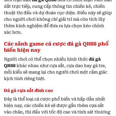
dắt trực tiếp, cung cấp thông tin chiến kê, chiến
thuật thi đấu và dự đoán cục diện. Điều này sẽ giúp
cho người chơi không chỉ giải trí mà còn tích lũy
thêm kinh nghiệm để đưa ra lựa chọn kèo chính
xác hơn.
Các sảnh game cá cược đá gà QH88 phổ
biến hiện nay
Người chơi có thể chọn nhiều hình thức
đá gà
QH88
khác nhau như cựa sắt, cựa dao hay gà tre,
mỗi kiểu sẽ mang lại cho người chơi một cảm giác
kịch tính riêng biệt.
Đá gà cựa sắt đỉnh cao
Đây là thể loại cá cược phổ biến và hấp dẫn nhất
hiện nay, các chiến kê sẽ được gắn thêm cựa sắt
vào chân, thi đấu với tốc độ cao và tính sát thương