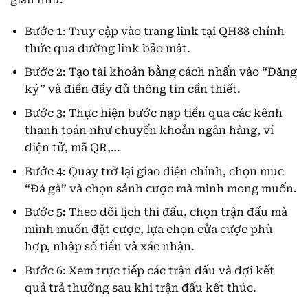
Bước 1: Truy cập vào trang link tại QH88 chính
thức qua đường link bảo mật.
Bước 2: Tạo tài khoản bằng cách nhấn vào “Đăng
ký” và điền đầy đủ thông tin cần thiết.
Bước 3: Thực hiện bước nạp tiền qua các kênh
thanh toán như chuyển khoản ngân hàng, ví
điện tử, mã QR,…
Bước 4: Quay trở lại giao diện chính, chọn mục
“Đá gà” và chọn sảnh cược mà mình mong muốn.
Bước 5: Theo dõi lịch thi đấu, chọn trận đấu mà
mình muốn đặt cược, lựa chọn cửa cược phù
hợp, nhập số tiền và xác nhận.
Bước 6: Xem trực tiếp các trận đấu và đợi kết
quả trả thưởng sau khi trận đấu kết thúc.