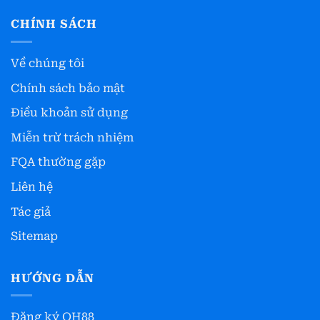
CHÍNH SÁCH
Về chúng tôi
Chính sách bảo mật
Điều khoản sử dụng
Miễn trừ trách nhiệm
FQA thường gặp
Liên hệ
Tác giả
Sitemap
HƯỚNG DẪN
Đăng ký QH88