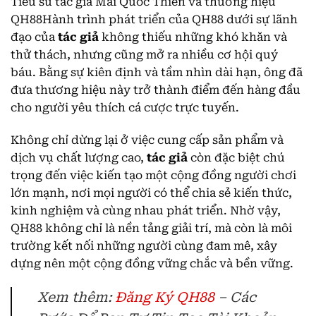
Tiểu sử tác giả Mai Quốc Thiên và thương hiệu
QH88Hành trình phát triển của QH88 dưới sự lãnh
đạo của
tác giả
không thiếu những khó khăn và
thử thách, nhưng cũng mở ra nhiều cơ hội quý
báu. Bằng sự kiên định và tầm nhìn dài hạn, ông đã
đưa thương hiệu này trở thành điểm đến hàng đầu
cho người yêu thích cá cược trực tuyến.
Không chỉ dừng lại ở việc cung cấp sản phẩm và
dịch vụ chất lượng cao,
tác giả
còn đặc biệt chú
trọng đến việc kiến tạo một cộng đồng người chơi
lớn mạnh, nơi mọi người có thể chia sẻ kiến thức,
kinh nghiệm và cùng nhau phát triển. Nhờ vậy,
QH88 không chỉ là nền tảng giải trí, mà còn là môi
trường kết nối những người cùng đam mê, xây
dựng nên một cộng đồng vững chắc và bền vững.
Xem thêm:
Đăng Ký QH88
– Các