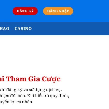
ĐĂNG KÝ
ĐĂNG NHẬP
THAO
CASINO
hi Tham Gia Cược
khi đăng ký và sử dụng dịch vụ.
hiệm đôi bên. Khi hiểu rõ quy định,
uyền lợi cá nhân.