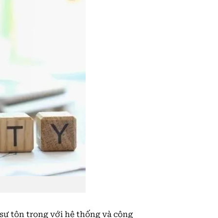
sự tôn trọng với hệ thống và cộng