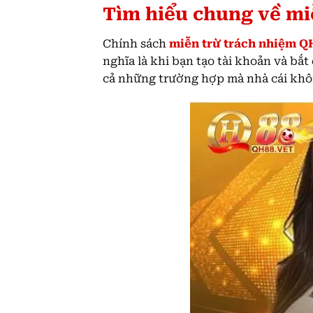
Tìm hiểu chung về mi
Chính sách
miễn trừ trách nhiệm Q
nghĩa là khi bạn tạo tài khoản và bắ
cả những trường hợp mà nhà cái khôn