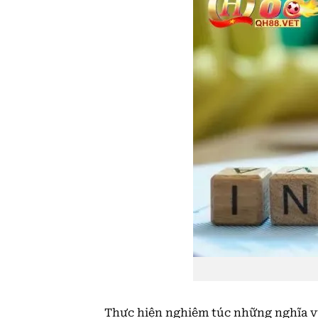
Thực hiện nghiêm túc những nghĩa vụ