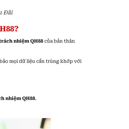
 Đãi
QH88?
 trách nhiệm QH88
của bản thân
bảo mọi dữ liệu cần trùng khớp với
ách nhiệm QH88
.