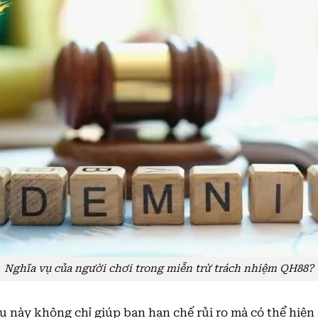
Nghĩa vụ của người chơi trong miễn trừ trách nhiệm QH88?
 này không chỉ giúp bạn hạn chế rủi ro mà có thể hiện 