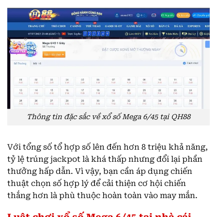
Thông tin đặc sắc về xổ số Mega 6/45 tại QH88
Với tổng số tổ hợp số lên đến hơn 8 triệu khả năng,
tỷ lệ trúng jackpot là khá thấp nhưng đổi lại phần
thưởng hấp dẫn. Vì vậy, bạn cần áp dụng chiến
thuật chọn số hợp lý để cải thiện cơ hội chiến
thắng hơn là phù thuộc hoàn toàn vào may mắn.