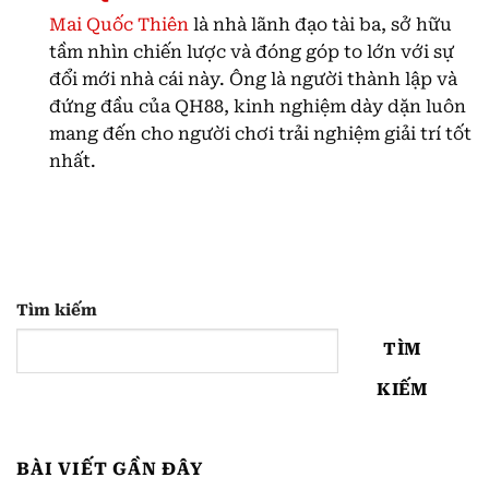
Mai Quốc Thiên
là nhà lãnh đạo tài ba, sở hữu
tầm nhìn chiến lược và đóng góp to lớn với sự
đổi mới nhà cái này. Ông là người thành lập và
đứng đầu của QH88, kinh nghiệm dày dặn luôn
mang đến cho người chơi trải nghiệm giải trí tốt
nhất.
Tìm kiếm
TÌM
KIẾM
BÀI VIẾT GẦN ĐÂY