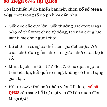
số Mega 6/45 tại QH88
Có rất nhiều lý do khiến bạn nên chọn
xổ số Mega
6/45
, một trong số đó phải kể đến như:
Giải độc đắc cực lớn: Giải thưởng Jackpot Mega
6/45 có thể vượt chục tỷ đồng, tạo nên động lực
mạnh mẽ cho người chơi.
Dễ chơi, ai cũng có thể tham gia đặt cược: Với
cách chơi đơn giản, chỉ cần người chơi chọn bộ 6
số.
Minh bạch, an tâm từ A đến Z: Giao dịch nạp rút
tiền tiện lợi, kết quả rõ ràng, không có tình trạng
gian lận.
Hỗ trợ 24/7: Đội ngũ nhân viên ở link tại
xổ số
QH88
sẵn sàng hỗ trợ mọi vấn đề liên quan đến
Mega 6/45.