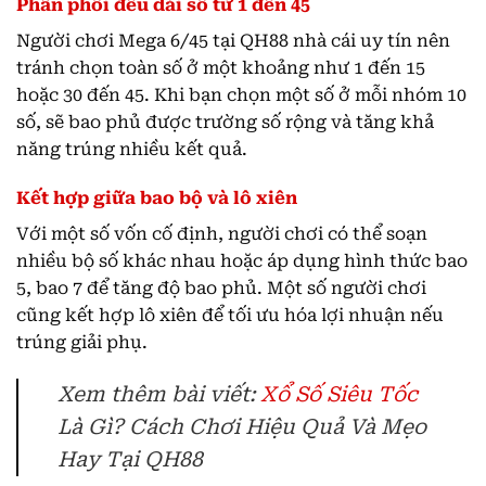
Phân phối đều dải số từ 1 đến 45
Người chơi Mega 6/45 tại QH88 nhà cái uy tín nên
tránh chọn toàn số ở một khoảng như 1 đến 15
hoặc 30 đến 45. Khi bạn chọn một số ở mỗi nhóm 10
số, sẽ bao phủ được trường số rộng và tăng khả
năng trúng nhiều kết quả.
Kết hợp giữa bao bộ và lô xiên
Với một số vốn cố định, người chơi có thể soạn
nhiều bộ số khác nhau hoặc áp dụng hình thức bao
5, bao 7 để tăng độ bao phủ. Một số người chơi
cũng kết hợp lô xiên để tối ưu hóa lợi nhuận nếu
trúng giải phụ.
Xem thêm bài viết:
Xổ Số Siêu Tốc
Là Gì? Cách Chơi Hiệu Quả Và Mẹo
Hay Tại QH88