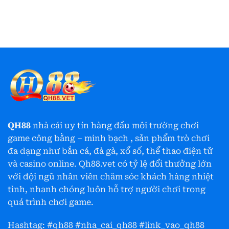
Bóng
Nghiệm
Có
Rổ
Đỉnh
Một
Online
Cao
Không
–
Cùng
Hai
Những
Dealer
Kinh
Quyến
Nghiệm
Rũ
Đặt
Cược
Chuẩn
Tại
QH88
QH88
nhà cái uy tín hàng đầu môi trường chơi
game công bằng – minh bạch , sản phẩm trò chơi
đa dạng như bắn cá, đà gà, xổ số, thể thao điện tử
và casino online. Qh88.vet có tỷ lệ đổi thưởng lớn
với đội ngũ nhân viên chăm sóc khách hàng nhiệt
tình, nhanh chóng luôn hỗ trợ người chơi trong
quá trình chơi game.
Hashtag: #qh88 #nha_cai_qh88 #link_vao_qh88