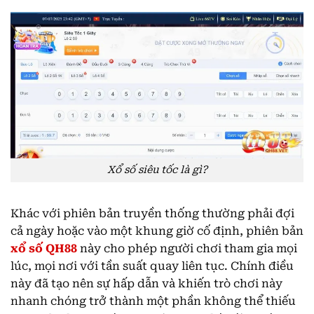
Xổ số siêu tốc là gì?
Khác với phiên bản truyền thống thường phải đợi
cả ngày hoặc vào một khung giờ cố định, phiên bản
xổ số QH88
này cho phép người chơi tham gia mọi
lúc, mọi nơi với tần suất quay liên tục. Chính điều
này đã tạo nên sự hấp dẫn và khiến trò chơi này
nhanh chóng trở thành một phần không thể thiếu