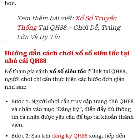
hơn.
Xem thêm bài viết:
Xổ Số Truyền
Thống
Tại QH88 – Chơi Dễ, Trúng
Lớn Và Uy Tín
Hướng dẫn cách chơi xổ số siêu tốc tại
nhà cái QH88
Để tham gia sảnh
xổ số siêu tốc
ở link tại QH88,
người chơi chỉ cần thực hiện các bước đơn giản
như sau:
Bước 1: Người chơi cần truy cập trang chủ QH88
và nhấn vào mục “Đăng ký”, điền đầy đủ thông
tin cá nhân được yêu cầu để tạo tài khoản thành
viên.
Bước 2: Sau khi
đăng ký QH88
xong, tiếp đến