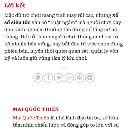
Lời kết
Mặc dù trò chơi mang tính may rủi cao, nhưng
xổ
số siêu tốc
vẫn có “Luật ngầm” mà người chơi dày
dặn kinh nghiệm thường tận dụng để tăng cơ hội
thắng. Để trở thành người chơi thông minh và có
lợi nhuận bền vững, hãy bắt đầu từ việc chọn đúng
phiên bản, luyện thói quen quan sát, quản lý vốn
kỹ và luôn giữ vững tâm lý khi chơi.
MAI QUỐC THIÊN
Mai Quốc Thiên
là nhà lãnh đạo tài ba, sở hữu
tầm nhìn chiến lược và đóng góp to lớn với sự