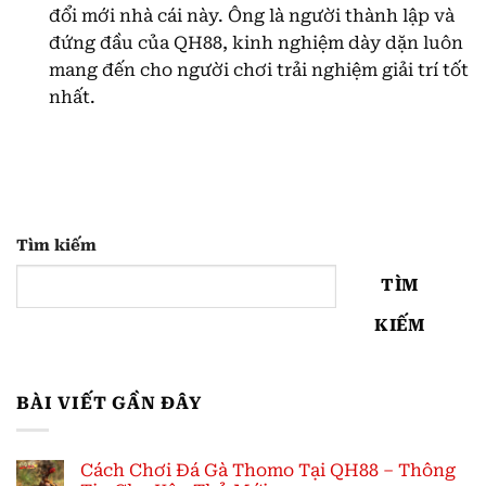
đổi mới nhà cái này. Ông là người thành lập và
đứng đầu của QH88, kinh nghiệm dày dặn luôn
mang đến cho người chơi trải nghiệm giải trí tốt
nhất.
Tìm kiếm
TÌM
KIẾM
BÀI VIẾT GẦN ĐÂY
Cách Chơi Đá Gà Thomo Tại QH88 – Thông