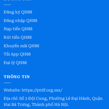
Đăng ký QH88
Đăng nhập QH88
Nạp tiền QH88
Rút tiền QH88
Khuyến mãi QH88
Tải App QH88
Đại lý QH88
THÔNG TIN
Website:
https://ptdf.org.mx/
Địa chỉ: Số 3 Đội Cung, Phường Lê Đại Hành, Quận
Hai Bà Trưng, Thành phố Hà Nội.