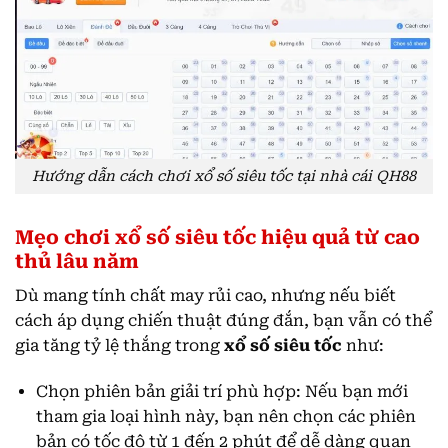
Hướng dẫn cách chơi xổ số siêu tốc tại nhà cái QH88
Mẹo chơi xổ số siêu tốc hiệu quả từ cao
thủ lâu năm
Dù mang tính chất may rủi cao, nhưng nếu biết
cách áp dụng chiến thuật đúng đắn, bạn vẫn có thể
gia tăng tỷ lệ thắng trong
xổ số siêu tốc
như:
Chọn phiên bản giải trí phù hợp: Nếu bạn mới
tham gia loại hình này, bạn nên chọn các phiên
bản có tốc độ từ 1 đến 2 phút để dễ dàng quan