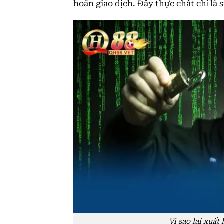
hoãn giao dịch. Đây thực chất chỉ là 
Vì sao lại xuấ