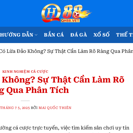
HƯỚNG DẪN
BẮN CÁ
ĐÁ GÀ
XỔ SỐ
THỂ 
Có Lừa Đảo Không? Sự Thật Cần Làm Rõ Ràng Qua Phân
KINH NGHIỆM CÁ CƯỢC
 Không? Sự Thật Cần Làm Rõ
g Qua Phân Tích
THÁNG 7 5, 2025
BỞI
MAI QUỐC THIÊN
ường cá cược trực tuyến, việc tìm kiếm sân chơi uy tín