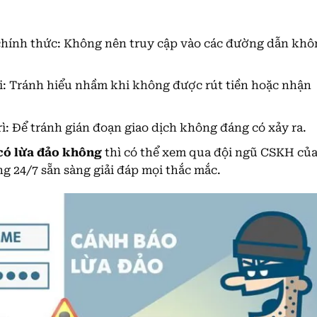
chính thức: Không nên truy cập vào các đường dẫn khô
: Tránh hiểu nhầm khi không được rút tiền hoặc nhận
ì: Để tránh gián đoạn giao dịch không đáng có xảy ra.
có lừa đảo không
thì có thể xem qua đội ngũ CSKH củ
g 24/7 sẵn sàng giải đáp mọi thắc mắc.