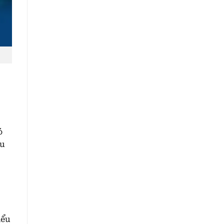
ó
ều
iểu