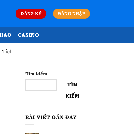
ĐĂNG KÝ
ĐĂNG NHẬP
THAO
CASINO
 Tích
Tìm kiếm
TÌM
KIẾM
BÀI VIẾT GẦN ĐÂY