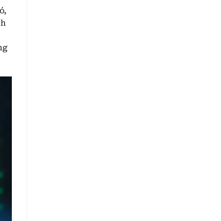
ó,
nh
ng