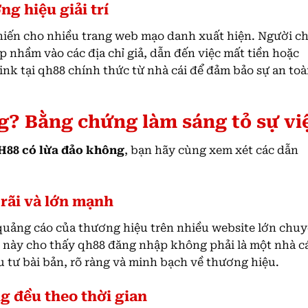
g hiệu giải trí
hiến cho nhiều trang web mạo danh xuất hiện. Người ch
p nhầm vào các địa chỉ giả, dẫn đến việc mất tiền hoặc
link tại qh88 chính thức từ nhà cái để đảm bảo sự an to
g? Bằng chứng làm sáng tỏ sự vi
H88 có lừa đảo không
, bạn hãy cùng xem xét các dẫn
rãi và lớn mạnh
 quảng cáo của thương hiệu trên nhiều website lớn chu
iều này cho thấy qh88 đăng nhập không phải là một nhà c
 tư bài bản, rõ ràng và minh bạch về thương hiệu.
g đều theo thời gian