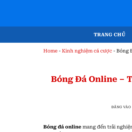
Bỏ
qua
nội
dung
TRANG CHỦ
Home
-
Kinh nghiệm cá cược
-
Bóng Đ
Bóng Đá Online – 
ĐĂNG VÀO
Bóng đá online
mang đến trải nghiệm 