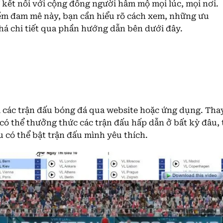
 kết nối với cộng đồng người hâm mộ mọi lúc, mọi nơi.
ềm đam mê này, bạn cần hiểu rõ cách xem, những ưu
á chi tiết qua phần hướng dẫn bên dưới đây.
i các trận đấu bóng đá qua website hoặc ứng dụng. Tha
 có thể thưởng thức các trận đấu hấp dẫn ở bất kỳ đâu, 
 có thể bật trận đấu mình yêu thích.