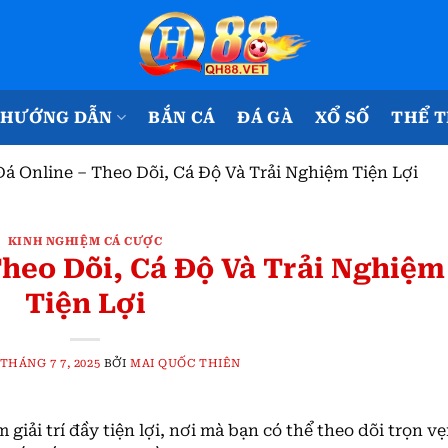
HƯỚNG DẪN
BẮN CÁ
ĐÁ GÀ
XỔ SỐ
THỂ 
á Online – Theo Dõi, Cá Độ Và Trải Nghiệm Tiện Lợi
KINH NGHIỆM CÁ CƯỢC
Theo Dõi, Cá Độ Và Trải Nghiệm
Tiện Lợi
THÁNG 7 7, 2025
BỞI
MAI QUỐC THIÊN
giải trí đầy tiện lợi, nơi mà bạn có thể theo dõi trọn v