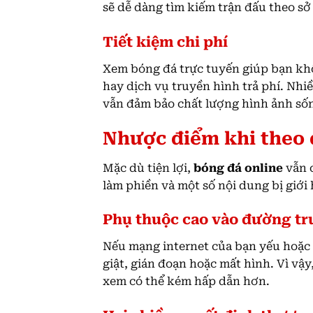
sẽ dễ dàng tìm kiếm trận đấu theo sở 
Tiết kiệm chi phí
Xem bóng đá trực tuyến giúp bạn khô
hay dịch vụ truyền hình trả phí. Nhi
vẫn đảm bảo chất lượng hình ảnh số
Nhược điểm khi theo 
Mặc dù tiện lợi,
bóng đá online
vẫn 
làm phiền và một số nội dung bị giới
Phụ thuộc cao vào đường tr
Nếu mạng internet của bạn yếu hoặc b
giật, gián đoạn hoặc mất hình. Vì vậ
xem có thể kém hấp dẫn hơn.