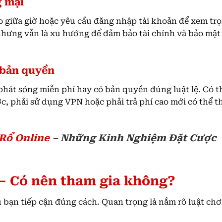
g mại
o giữa giờ hoặc yêu cầu đăng nhập tài khoản để xem tr
 nhưng vẫn là xu hướng để đảm bảo tài chính và bảo mật
 bản quyền
hát sóng miễn phí hay có bản quyền đúng luật lệ. Có t
c, phải sử dụng VPN hoặc phải trả phí cao mới có thể t
Rổ Online
– Những Kinh Nghiệm Đặt Cược
 – Có nên tham gia không?
bạn tiếp cận đúng cách. Quan trọng là nắm rõ luật chơ