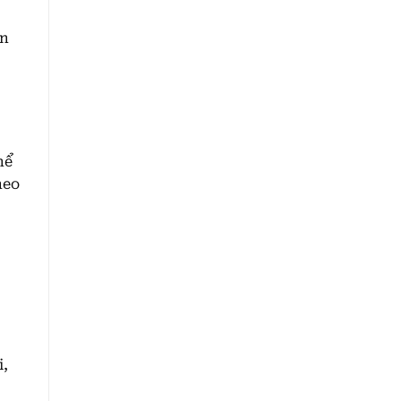
ọn
hể
heo
i,