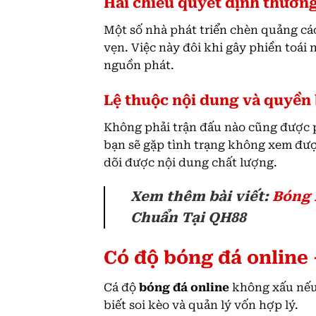
Hai chiều quyết định thươn
Một số nhà phát triển chèn quảng cá
vẹn. Việc này đôi khi gây phiền toái
nguồn phát.
Lệ thuộc nội dung và quyền
Không phải trận đấu nào cũng được p
bạn sẽ gặp tình trạng không xem đượ
dõi được nội dung chất lượng.
Xem thêm bài viết:
Bóng 
Chuẩn Tại QH88
Có độ bóng đá online
Cá độ
bóng đá online
không xấu nếu 
biết soi kèo và quản lý vốn hợp lý.