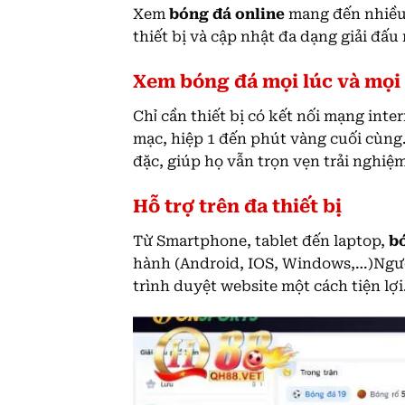
Xem
bóng đá online
mang đến nhiều 
thiết bị và cập nhật đa dạng giải đấ
Xem bóng đá mọi lúc và mọi
Chỉ cần thiết bị có kết nối mạng inter
mạc, hiệp 1 đến phút vàng cuối cùng.
đặc, giúp họ vẫn trọn vẹn trải nghiệ
Hỗ trợ trên đa thiết bị
Từ Smartphone, tablet đến laptop,
b
hành (Android, IOS, Windows,…)Người 
trình duyệt website một cách tiện lợi