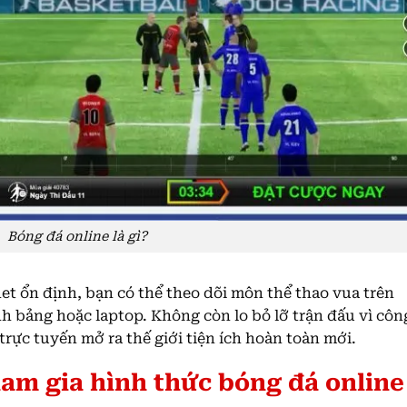
Bóng đá online là gì?
t ổn định, bạn có thể theo dõi môn thể thao vua trên
nh bảng hoặc laptop. Không còn lo bỏ lỡ trận đấu vì côn
 trực tuyến mở ra thế giới tiện ích hoàn toàn mới.
am gia hình thức bóng đá online